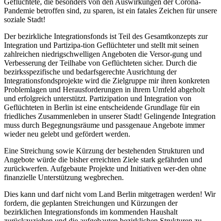
Geflüchtete, die besonders von den Auswirkungen der Corona-
Pandemie betroffen sind, zu sparen, ist ein fatales Zeichen für unsere
soziale Stadt!
Der bezirkliche Integrationsfonds ist Teil des Gesamtkonzepts zur
Integration und Partizipa-tion Geflüchteter und stellt mit seinen
zahlreichen niedrigschwelligen Angeboten die Versor-gung und
Verbesserung der Teilhabe von Geflüchteten sicher. Durch die
bezirksspezifische und bedarfsgerechte Ausrichtung der
Integrationsfondsprojekte wird die Zielgruppe mir ihren konkreten
Problemlagen und Herausforderungen in ihrem Umfeld abgeholt
und erfolgreich unterstützt. Partizipation und Integration von
Geflüchteten in Berlin ist eine entscheidende Grundlage für ein
friedliches Zusammenleben in unserer Stadt! Gelingende Integration
muss durch Begegnungsräume und passgenaue Angebote immer
wieder neu gelebt und gefördert werden.
Eine Streichung sowie Kürzung der bestehenden Strukturen und
Angebote würde die bisher erreichten Ziele stark gefährden und
zurückwerfen. Aufgebaute Projekte und Initiativen wer-den ohne
finanzielle Unterstützung wegbrechen.
Dies kann und darf nicht vom Land Berlin mitgetragen werden! Wir
fordern, die geplanten Streichungen und Kürzungen der
bezirklichen Integrationsfonds im kommenden Haushalt
zurückzuziehen und die aufgebauten bezirklichen Strukturen zu