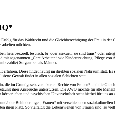
TIQ*
olg für das Wahlrecht und die Gleichberechtigung der Frau in der Gese
e arbeiten möchten.
n heterosexuell, lesbisch, bi- oder asexuell, sie sind trans* oder int
sind mit sogenannten „Care Arbeiten“ wie Kindererziehung, Pflege von
unbezahlte) Sorgearbeit als Männer.
erfahren. Diese findet häufig im direkten sozialen Nahraum statt. Es 
sierte Gewalt findet in allen sozialen Schichten statt.
n, die im Grundgesetz verankerten Rechte von Frauen* und die Gleichst
hsetzung ihrer Ansprüche unterstützen. Die AWO möchte für alle Mensc
rperlichen und psychischen Unversehrtheit steht hierbei für uns an all
und/oder Behinderungen, Frauen* mit verschiedenen soziokulturellen 
n ihren Platz. So vielfältig die Lebenswelten von Frauen sind, so vie