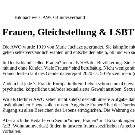
Bildnachweis: AWO Bundesverband
Frauen, Gleichstellung & LSB
Die AWO wurde 1919 von Marie Juchazc gegründet. Sie kämpfte mit Erf
gehen selbstverständlich wählen und entscheiden allein, ob und wo si
In Deutschland stellen Frauen* mehr als 50% der Bevölkerung. Sie lebe
mit und ohne Kinder. Viele Frauen* sind berufstätig. Nicht wenige 
Frauen leisten laut des Genderdatenreport 2020 ca. 50 Prozent mehr (
Zudem hat jede 3. Frau in Europa in ihrem Leben schon einmal Gewalt 
psychische, körperliche und/oder sexualisierte Gewalt ausüben. Sexuali
Wir als Berliner AWO sehen nicht zuletzt deshalb unsere Aufgabe dari
institutionellen Ebene sollen unsere Angebote Frauen* bei der Durc
Zugang zu allen Bereichen des Lebens ermöglichen. Die Wahrung der kö
Aber auch die Bedarfe von Senior*innen, Frauen* mit Erkrankungen 
(z.B. Wohnraumverlust) finden in unseren frauenspezifischen Angebote
vorhalten.