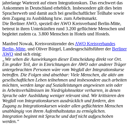
jahrelange Wartezeit auf einen Integrationskurs. Das erschwert das
Ankommen in Deutschland erheblich. Insbesondere gilt dies beim
Spracherwerb und damit auch bei gesellschaftlicher Teilhabe sowie
dem Zugang zu Ausbildung bzw. zum Arbeitsmarkt.
Die Berliner AWO, speziell der AWO Kreisverband Berlin-Mitte,
betreut in ihren Unterkünften rund 3.200 geflüchtete Menschen und
begleitet zudem ca. 3.800 Menschen in Hotels und Hostels.
Manfred Nowak, Kreisvorsitzender des
AWO Kreisverbandes
Berlin–Mitte
, und Oliver Bürgel, Landesgeschäftsführer der
Berliner
AWO
sind sich einig:
„Wir sehen die Auswirkungen dieser Entscheidung direkt vor Ort.
Ein großer Teil, der in Einrichtungen der AWO oder anderer Träger
untergebrachten Personen wäre vom Wegfall der Integrationskurse
betroffen. Die Folgen sind absehbar: Viele Menschen, die aktiv am
gesellschaftlichen Leben teilnehmen und insbesondere auch arbeiten
möchten, werden lange auf Sozialleistungen angewiesen sein oder
in Arbeitsverhältnissen im Niedriglohnsektor verharren, in denen
Sprache oder Ausbildung weniger relevant sind. Wir kritisieren den
Wegfall von Integrationskursen ausdrücklich und fordern, den
Zugang zu Integrationskursen wieder allen geflüchteten Menschen
unabhängig von ihrem Aufenthaltsstatus zu ermöglichen.
Integration beginnt mit Sprache und darf nicht aufgeschoben
werden.“