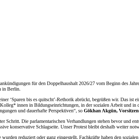
gsankündigungen für den Doppelhaushalt 2026/27 vom Beginn des Jahre
 in Berlin.
er ‘Sparen bis es quitscht’-Rethorik abrückt, begrüßen wir. Das ist ein
olleg* innen in Bildungseinrichtungen, in der sozialen Arbeit und in d
ingungen und dauerhafte Perspektiven“, so
Gökhan Akgün, Vorsitzen
ster Schritt. Die parlamentarischen Verhandlungen stehen bevor und ents
ive konservative Schlagseite. Unser Protest bleibt deshalb weiter not
wurden reduziert oder ganz eingestellt, Fachkräfte haben den sozialen B