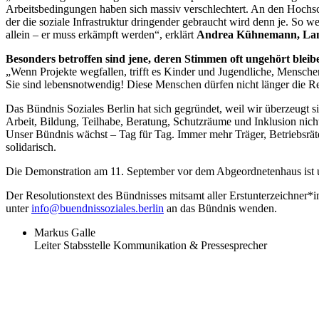
Arbeitsbedingungen haben sich massiv verschlechtert. An den Hochschu
der die soziale Infrastruktur dringender gebraucht wird denn je. So w
allein – er muss erkämpft werden“, erklärt
Andrea Kühnemann, Lande
Besonders betroffen sind jene, deren Stimmen oft ungehört bleib
„Wenn Projekte wegfallen, trifft es Kinder und Jugendliche, Mensche
Sie sind lebensnotwendig! Diese Menschen dürfen nicht länger die Re
Das Bündnis Soziales Berlin hat sich gegründet, weil wir überzeugt sin
Arbeit, Bildung, Teilhabe, Beratung, Schutzräume und Inklusion nicht 
Unser Bündnis wächst – Tag für Tag. Immer mehr Träger, Betriebsräte,
solidarisch.
Die Demonstration am 11. September vor dem Abgeordnetenhaus ist u
Der Resolutionstext des Bündnisses mitsamt aller Erstunterzeichner*i
unter
info@buendnissoziales.berlin
an das Bündnis wenden.
Markus Galle
Leiter Stabsstelle Kommunikation & Pressesprecher