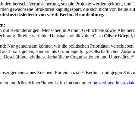
len herrscht Verunsicherung, soziale Projekte werden gekürzt, und Tar
erden gewachsene Strukturen kaputtgespart, die sich nicht von heute au
sbezirksleiterin von ver.di Berlin- Brandenburg.
en:
n mit Behinderungen, Menschen in Armut, Geflüchtete sowie Alleinerzie
chnung für eine verfehlte Haushaltspolitik zahlen“, so
Oliver Bürgel,
d: Nur gemeinsam können wir die politischen Prioritäten verschieben. Wi
als Luxus gelten, sondern als Grundlage für gesellschaftlichen Zusamme
 Beschäftigte, zivilgesellschaftliche Organisationen und Unterstützer*
nser gemeinsames Zeichen: Für ein soziales Berlin – und gegen Kürz
nnen und Mitzeichner*innen ist im Internet unter
https://buendnissoziale