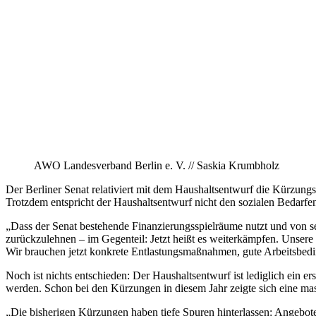
AWO Landesverband Berlin e. V. // Saskia Krumbholz
Der Berliner Senat relativiert mit dem Haushaltsentwurf die Kürzun
Trotzdem entspricht der Haushaltsentwurf nicht den sozialen Bedarfen
„Dass der Senat bestehende Finanzierungsspielräume nutzt und von sein
zurückzulehnen – im Gegenteil: Jetzt heißt es weiterkämpfen. Unsere K
Wir brauchen jetzt konkrete Entlastungsmaßnahmen, gute Arbeitsbed
Noch ist nichts entschieden: Der Haushaltsentwurf ist lediglich ein er
werden. Schon bei den Kürzungen in diesem Jahr zeigte sich eine mass
„Die bisherigen Kürzungen haben tiefe Spuren hinterlassen: Angebote 