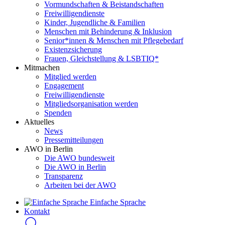
Vormundschaften & Beistandschaften
Freiwilligendienste
Kinder, Jugendliche & Familien
Menschen mit Behinderung & Inklusion
Senior*innen & Menschen mit Pflegebedarf
Existenzsicherung
Frauen, Gleichstellung & LSBTIQ*
Mitmachen
Mitglied werden
Engagement
Freiwilligendienste
Mitgliedsorganisation werden
Spenden
Aktuelles
News
Pressemitteilungen
AWO in Berlin
Die AWO bundesweit
Die AWO in Berlin
Transparenz
Arbeiten bei der AWO
Einfache Sprache
Kontakt