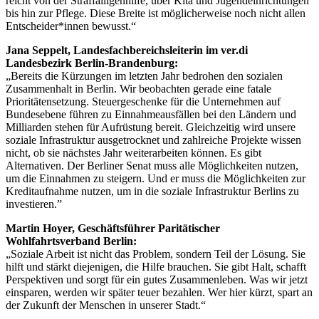
reicht von der Straffälligenhilfe, über Kita und Jugendeinrichtungen
bis hin zur Pflege. Diese Breite ist möglicherweise noch nicht allen
Entscheider*innen bewusst.“
Jana Seppelt, Landesfachbereichsleiterin im ver.di
Landesbezirk Berlin-Brandenburg:
„Bereits die Kürzungen im letzten Jahr bedrohen den sozialen
Zusammenhalt in Berlin. Wir beobachten gerade eine fatale
Prioritätensetzung. Steuergeschenke für die Unternehmen auf
Bundesebene führen zu Einnahmeausfällen bei den Ländern und
Milliarden stehen für Aufrüstung bereit. Gleichzeitig wird unsere
soziale Infrastruktur ausgetrocknet und zahlreiche Projekte wissen
nicht, ob sie nächstes Jahr weiterarbeiten können. Es gibt
Alternativen. Der Berliner Senat muss alle Möglichkeiten nutzen,
um die Einnahmen zu steigern. Und er muss die Möglichkeiten zur
Kreditaufnahme nutzen, um in die soziale Infrastruktur Berlins zu
investieren.”
Martin Hoyer, Geschäftsführer Paritätischer
Wohlfahrtsverband Berlin:
„Soziale Arbeit ist nicht das Problem, sondern Teil der Lösung. Sie
hilft und stärkt diejenigen, die Hilfe brauchen. Sie gibt Halt, schafft
Perspektiven und sorgt für ein gutes Zusammenleben. Was wir jetzt
einsparen, werden wir später teuer bezahlen. Wer hier kürzt, spart an
der Zukunft der Menschen in unserer Stadt.“