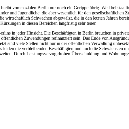
 bleibt vom sozialen Berlin nur noch ein Gerippe übrig. Weil bei staatl
nder und Jugendliche, die aber wesentlich für den gesellschaftlichen 
wirtschaftlich Schwachen abgewälzt, die in den letzten Jahren bereits 
Kürzungen in diesen Bereichen langfristig sehr teuer.
lins in jeder Hinsicht. Die Beschäftigten in Berlin brauchen in privat
e öffentlichen Zuwendungen refinanziert sein. Das Ende von Ausgründu
tzt sind viele Stellen nicht nur in der öffentlichen Verwaltung unbesetz
ps leiden die verbleibenden Beschäftigten und auch die Schwächsten uns
szeiten. Durch Leistungsverzug drohen Überschuldung und Wohnungsve