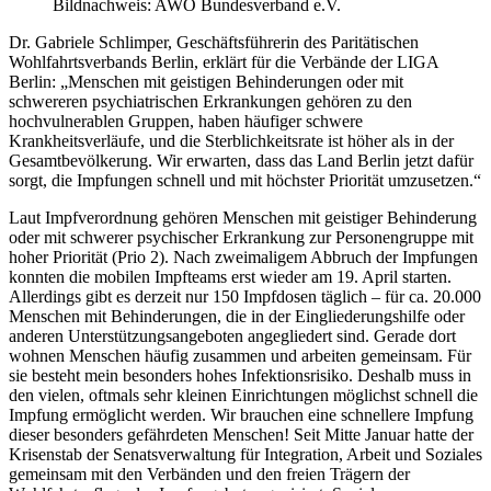
Bildnachweis: AWO Bundesverband e.V.
Dr. Gabriele Schlimper, Geschäftsführerin des Paritätischen
Wohlfahrtsverbands Berlin, erklärt für die Verbände der LIGA
Berlin: „Menschen mit geistigen Behinderungen oder mit
schwereren psychiatrischen Erkrankungen gehören zu den
hochvulnerablen Gruppen, haben häufiger schwere
Krankheitsverläufe, und die Sterblichkeitsrate ist höher als in der
Gesamtbevölkerung. Wir erwarten, dass das Land Berlin jetzt dafür
sorgt, die Impfungen schnell und mit höchster Priorität umzusetzen.“
Laut Impfverordnung gehören Menschen mit geistiger Behinderung
oder mit schwerer psychischer Erkrankung zur Personengruppe mit
hoher Priorität (Prio 2). Nach zweimaligem Abbruch der Impfungen
konnten die mobilen Impfteams erst wieder am 19. April starten.
Allerdings gibt es derzeit nur 150 Impfdosen täglich – für ca. 20.000
Menschen mit Behinderungen, die in der Eingliederungshilfe oder
anderen Unterstützungsangeboten angegliedert sind. Gerade dort
wohnen Menschen häufig zusammen und arbeiten gemeinsam. Für
sie besteht mein besonders hohes Infektionsrisiko. Deshalb muss in
den vielen, oftmals sehr kleinen Einrichtungen möglichst schnell die
Impfung ermöglicht werden. Wir brauchen eine schnellere Impfung
dieser besonders gefährdeten Menschen! Seit Mitte Januar hatte der
Krisenstab der Senatsverwaltung für Integration, Arbeit und Soziales
gemeinsam mit den Verbänden und den freien Trägern der