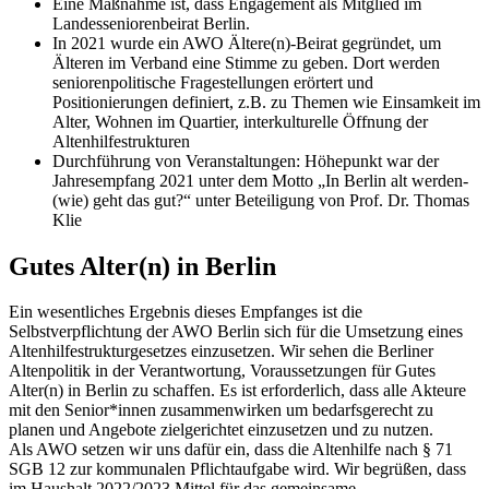
Eine Maßnahme ist, dass Engagement als Mitglied im
Landesseniorenbeirat Berlin.
In 2021 wurde ein AWO Ältere(n)-Beirat gegründet, um
Älteren im Verband eine Stimme zu geben. Dort werden
seniorenpolitische Fragestellungen erörtert und
Positionierungen definiert, z.B. zu Themen wie Einsamkeit im
Alter, Wohnen im Quartier, interkulturelle Öffnung der
Altenhilfestrukturen
Durchführung von Veranstaltungen: Höhepunkt war der
Jahresempfang 2021 unter dem Motto „In Berlin alt werden-
(wie) geht das gut?“ unter Beteiligung von Prof. Dr. Thomas
Klie
Gutes Alter(n) in Berlin
Ein wesentliches Ergebnis dieses Empfanges ist die
Selbstverpflichtung der AWO Berlin sich für die Umsetzung eines
Altenhilfestrukturgesetzes einzusetzen. Wir sehen die Berliner
Altenpolitik in der Verantwortung, Voraussetzungen für Gutes
Alter(n) in Berlin zu schaffen. Es ist erforderlich, dass alle Akteure
mit den Senior*innen zusammenwirken um bedarfsgerecht zu
planen und Angebote zielgerichtet einzusetzen und zu nutzen.
Als AWO setzen wir uns dafür ein, dass die Altenhilfe nach § 71
SGB 12 zur kommunalen Pflichtaufgabe wird. Wir begrüßen, dass
im Haushalt 2022/2023 Mittel für das gemeinsame